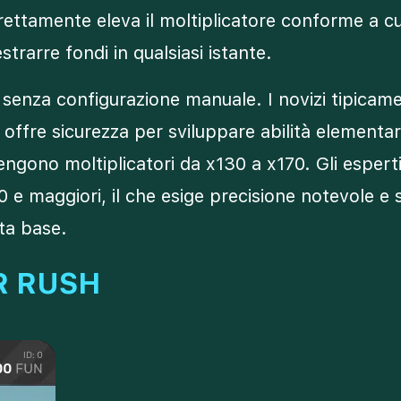
rrettamente eleva il moltiplicatore conforme a 
rarre fondi in qualsiasi istante.
nte senza configurazione manuale. I novizi tipic
offre sicurezza per sviluppare abilità elementari
gono moltiplicatori da x130 a x170. Gli esperti
00 e maggiori, il che esige precisione notevole e
ata base.
R RUSH