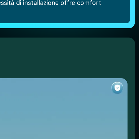
ssità di installazione offre comfort