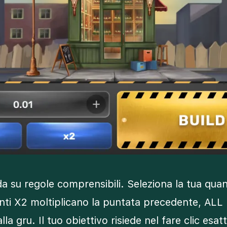
 su regole comprensibili. Seleziona la tua quant
lsanti X2 moltiplicano la puntata precedente, AL
alla gru. Il tuo obiettivo risiede nel fare clic e