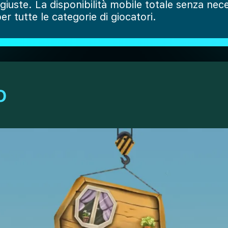
 giuste. La disponibilità mobile totale senza nece
r tutte le categorie di giocatori.
O