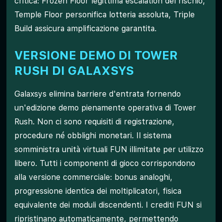
critica: Frozen Floor legittima escalation del rischio,
Temple Floor personifica lotteria assoluta, Triple
Build assicura amplificazione garantita.
VERSIONE DEMO DI TOWER
RUSH DI GALAXSYS
Galaxsys elimina barriere d'entrata fornendo
un'edizione demo pienamente operativa di Tower
Rush. Non ci sono requisiti di registrazione,
procedure né obblighi monetari. Il sistema
somministra unità virtuali FUN illimitate per utilizzo
libero. Tutti i componenti di gioco corrispondono
alla versione commerciale: bonus analoghi,
progressione identica dei moltiplicatori, fisica
equivalente dei moduli discendenti. I crediti FUN si
ripristinano automaticamente, permettendo