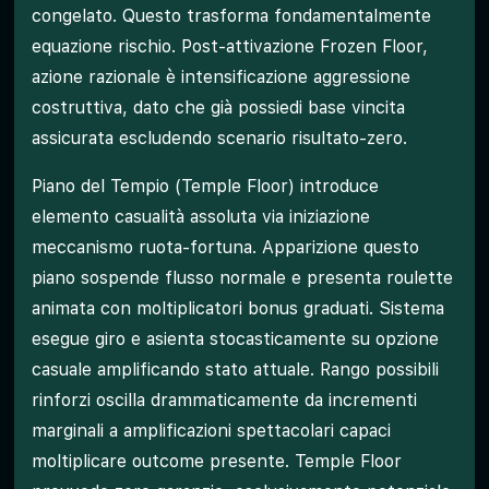
congelato. Questo trasforma fondamentalmente
equazione rischio. Post-attivazione Frozen Floor,
azione razionale è intensificazione aggressione
costruttiva, dato che già possiedi base vincita
assicurata escludendo scenario risultato-zero.
Piano del Tempio (Temple Floor) introduce
elemento casualità assoluta via iniziazione
meccanismo ruota-fortuna. Apparizione questo
piano sospende flusso normale e presenta roulette
animata con moltiplicatori bonus graduati. Sistema
esegue giro e asienta stocasticamente su opzione
casuale amplificando stato attuale. Rango possibili
rinforzi oscilla drammaticamente da incrementi
marginali a amplificazioni spettacolari capaci
moltiplicare outcome presente. Temple Floor