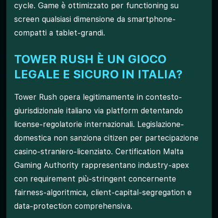
cycle. Game è ottimizzato per functioning su
screen qualsiasi dimensione da smartphone-
compatti a tablet-grandi.
TOWER RUSH È UN GIOCO
LEGALE E SICURO IN ITALIA?
Tower Rush opera legitimamente in contesto-
giurisdizionale italiano via platform detentando
license-regolatorie internazionali. Legislazione-
domestica non sanziona citizen per partecipazione
casino-straniero-licenziato. Certification Malta
Gaming Authority rappresentano industry-apex
con requirement più-stringent concernente
fairness-algoritmica, client-capital-segregation e
data-protection comprehensiva.