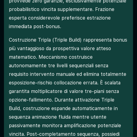
provvede zero garanzie, esclusivamente potenziale
probabilistico vincita supplementare. Frazione
esperta considerevole preferisce estrazione
immediata post-bonus.
Costruzione Tripla (Triple Build) rappresenta bonus
più vantaggioso da prospettiva valore atteso
matematico. Meccanismo costruisce
autonomamente tre livelli sequenziali senza
requisito intervento manuale ed elimina totalmente
esposizione-rischio collocazione errata. È scalata
garantita moltiplicatore di valore tre-piani senza
opzione-fallimento. Durante attivazione Triple
Build, costruzione espande automaticamente in
sequenza animazione fluida mentre utente
passivamente monitora amplificazione potenziale
vincita. Post-completamento sequenza, possiedi