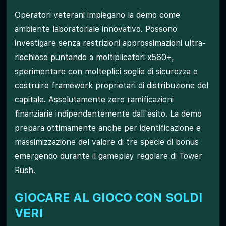
Operatori veterani impiegano la demo come
ambiente laboratoriale innovativo. Possono
investigare senza restrizioni approssimazioni ultra-
rischiose puntando a moltiplicatori x560+,
sperimentare con molteplici soglie di sicurezza o
costruire framework proprietari di distribuzione del
capitale. Assolutamente zero ramificazioni
finanziarie indipendentemente dall'esito. La demo
prepara ottimamente anche per identificazione e
massimizzazione del valore di tre specie di bonus
emergendo durante il gameplay regolare di Tower
Rush.
GIOCARE AL GIOCO CON SOLDI
VERI