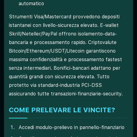
automatico
Strumenti Visa/Mastercard provvedono depositi
istantanei con livello-sicurezza elevato. E-wallet
Skrill/Neteller/PayPal offrono isolamento-data-
bancaria e processamento rapido. Criptovalute
Bitcoin/Ethereum/USDT/Litecoin garantiscono
massima confidenzialità e processamento fastest
senza intermediari. Bonifici-bancari adattano per
quantità grandi con sicurezza elevata. Tutto
protetto via standard-industria PCI-DSS
assicurando tutte transazioni-finanziarie-security.
COME PRELEVARE LE VINCITE?
Accedi modulo-prelievo in pannello-finanziario